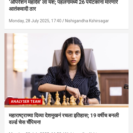
‘ऑपरेशन महादेव’ ला यश; पहलगामध्ये 26 पर्यटकांना मारणारे
आतंकवादी ठार
Monday, 28 July 2025, 17:40
Nishigandha Kshirsagar
ANALYSER TEAM
महाराष्ट्राच्या दिव्या देशमुखनं रचला इतिहास; 19 वर्षीच बनली
वर्ल्ड चेस चँपियन!