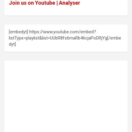
Join us on Youtube | Analyser
[embedyt] https://www.youtube.com/embed?
listType=playlist&list=UUbR8fs6maRb46cjaPoDRjYg[/embe
dyt]