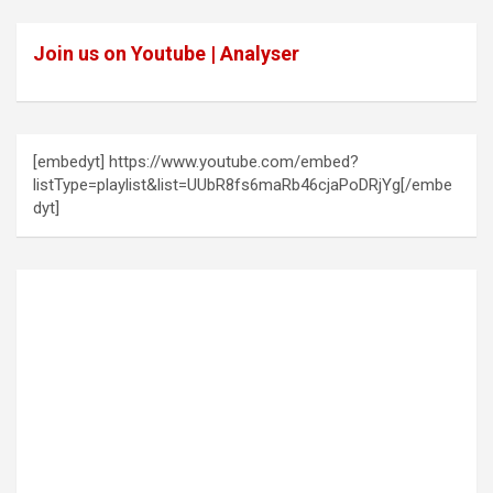
Join us on Youtube | Analyser
[embedyt] https://www.youtube.com/embed?
listType=playlist&list=UUbR8fs6maRb46cjaPoDRjYg[/embe
dyt]