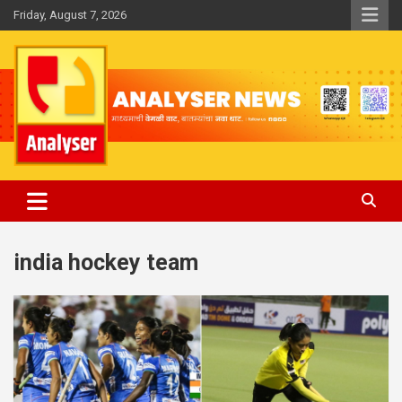
Skip
Friday, August 7, 2026
to
content
Analyser
india hockey team