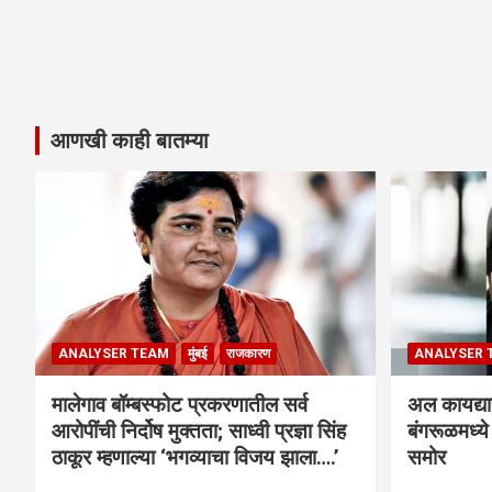
आणखी काही बातम्या
ANALYSER TEAM
मुंबई
राजकारण
ANALYSER 
मालेगाव बॉम्बस्फोट प्रकरणातील सर्व
अल कायद्या
आरोपींची निर्दोष मुक्तता; साध्वी प्रज्ञा सिंह
बंगरूळमध्य
ठाकूर म्हणाल्या ‘भगव्याचा विजय झाला….’
समोर