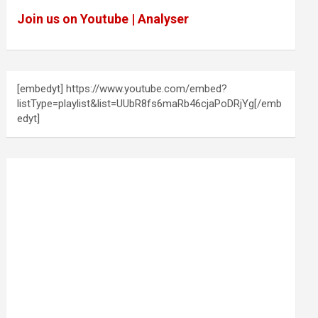
Join us on Youtube | Analyser
[embedyt] https://www.youtube.com/embed?
listType=playlist&list=UUbR8fs6maRb46cjaPoDRjYg[/emb
edyt]