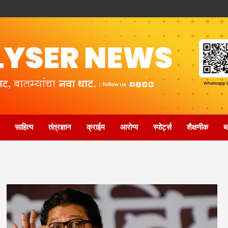
साहित्य
तंत्रज्ञान
क्राईम
आरोग्य
स्पोर्ट्स
शैक्षणीक
ब