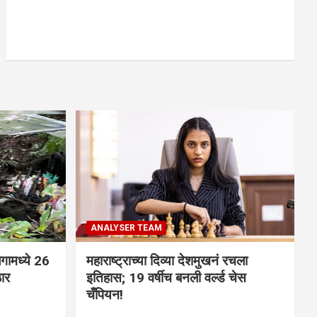
ANALYSER TEAM
गामध्ये 26
महाराष्ट्राच्या दिव्या देशमुखनं रचला
ठार
इतिहास; 19 वर्षीच बनली वर्ल्ड चेस
चँपियन!