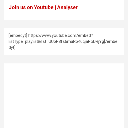
Join us on Youtube | Analyser
[embedyt] https://www.youtube.com/embed?
listType=playlist&list=UUbR8fs6maRb46cjaPoDRjYg[/embe
dyt]