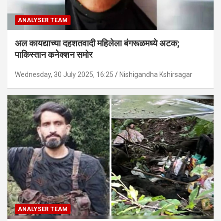
ANALYSER TEAM
अल कायद्याच्या दहशतवादी महिलेला बंगरूळमध्ये अटक;
पाकिस्तान कनेक्शन समोर
Wednesday, 30 July 2025, 16:25
Nishigandha Kshirsagar
ANALYSER TEAM