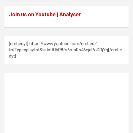
Join us on Youtube | Analyser
[embedyt] https://www.youtube.com/embed?
listType=playlist&list=UUbR8fs6maRb46cjaPoDRjYg[/embe
dyt]