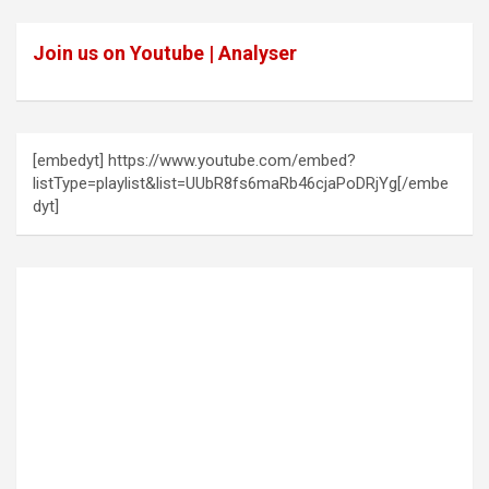
Join us on Youtube | Analyser
[embedyt] https://www.youtube.com/embed?
listType=playlist&list=UUbR8fs6maRb46cjaPoDRjYg[/embe
dyt]