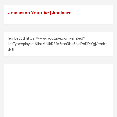
Join us on Youtube | Analyser
[embedyt] https://www.youtube.com/embed?
listType=playlist&list=UUbR8fs6maRb46cjaPoDRjYg[/embe
dyt]