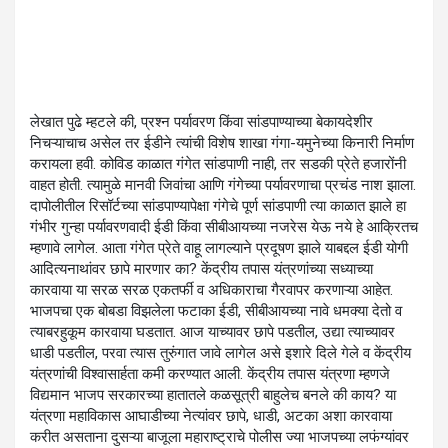
लेखात पुढे म्हटले की, प्रश्न पर्यावरण किंवा सांडपाण्याच्या बेकायदेशीर
निचऱ्याचाच असेल तर ईडीने त्यांची विशेष शाखा गंगा-यमुनेच्या किनारी निर्माण
करायला हवी. कोविड काळात गंगेत सांडपाणी नाही, तर सडकी प्रेते हजारोंनी
वाहत होती. त्यामुळे मानवी जिवांचा आणि गंगेच्या पर्यावरणाचा प्रचंड नाश झाला.
दापोलीतील रिसॉर्टच्या सांडपाण्यापेक्षा गंगेचे पूर्ण सांडपाणी त्या काळात झाले हा
गंभीर गुन्हा पर्यावरणवादी ईडी किंवा सीबीआयच्या नजरेस येऊ नये हे आक्रितच
म्हणावे लागेल. आता गंगेत प्रेते वाहू लागल्याने प्रदूषण झाले याबद्दल ईडी योगी
आदित्यनाथांवर छापे मारणार का? केंद्रीय तपास यंत्रणांच्या सध्याच्या
कारवाया या सरळ सरळ एकतर्फी व अधिकाराचा गैरवापर करणाऱ्या आहेत.
भाजपचा एक बोबडा विझलेला फटाका ईडी, सीबीआयच्या नावे धमक्या देतो व
त्याबरहुकूम कारवाया घडतात. आज याच्यावर छापे पडतील, उद्या त्याच्यावर
धाडी पडतील, परवा त्यास तुरुंगात जावे लागेल असे इशारे दिले गेले व केंद्रीय
यंत्रणांची विश्वासार्हता कमी करण्यात आली. केंद्रीय तपास यंत्रणा म्हणजे
विद्यमान भाजप सरकारच्या हातातले कळसूत्री बाहुलेच बनले की काय? या
यंत्रणा महाविकास आघाडीच्या नेत्यांवर छापे, धाडी, अटका अशा कारवाया
करीत असताना दुसऱ्या बाजूला महाराष्ट्राचे पोलीस ज्या भाजपच्या लफंग्यांवर