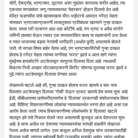
चोरी, देशद्रोह, भ्रष्टाचार, लूटमार अशा गुह्यांवर कारवाया करीत आहेत, त्या
एकजात सगळ्यांवर जणू न्यायव्यवस्था ‘मेहरबान’ होऊन दिलासे देत आहे.
देवेंद्र फडणवीस यांचे खासमखास मीरा-भाईंदरचे आमदार नरेंद्र मेहता
यांच्यावर भ्रष्टाचारप्रकरणी लाचलुचपत प्रतिबंधक खात्याने गुन्हा दाखल
केला. सध्या तरी प्रकरण आठ-दहा कोटींचे आहे, पण भ्रष्ट व अवैध मार्गाने
जमिनी ताब्यात घेऊन त्यावर एक सप्ततारांकित क्लब या महाशयांनी उभा केला
व त्यात भाजपच्या बड्या नेत्यांची भागीदारी (अर्थात छुपी) असल्याचे बोलले
जाते. तो सगळा विषय बाहेर येतच आहे, पण भ्रष्टाचारविरोधी गुन्हा दाखल
होताच हे नरेंद्र मेहता त्यांच्या पत्नीसह ‘फरार’ झाले व आता म्हणे त्यांना
मुंबईच्या हायकोर्टाने अटकेपासून तात्पुरता दिलासा दिला आहे. त्याआधी
विक्रांत निधी अपहार घोटाळाप्रकरणी किरीट सोमय्या मुलासह फरार झाले व
पुढे त्यांना अटकेपासून दिलासा देण्यात आला.
लेखामध्ये म्हटले आहे की, गुन्हा दाखल होताच फरार व्हायचे व चार-पाच
दिवसांत अटकेपासून दिलासा ‘गोळी’ घेऊन प्रकट व्हायचे हेच सध्या सुरू आहे.
ईडी, सीबीआयच्या छापेमारीप्रमाणेच हे ‘दिलासा’ प्रकरणही संशोधनाचाच विषय
आहे. विशिष्ट विचारसरणीच्या लोकांचा न्यायव्यवस्थेत भरणा होत आहे असा एक
आरोप केला जातो. त्याच विचारसरणीच्या लोकांसमोर हे ‘दिलासा’ खटले
चालवून हवे तसे निकाल घेतले जात असल्याची कुजबुज आज देशभरात सुरू
आहे. हे सत्य असेल तर देशाच्या न्यायव्यवस्थेचा स्तंभही वाळवीने पोखरला
गेलाय असेच म्हणावे लागेल. एका बाजूला अनिल देशमुख यांना उपचारांसाठीही
दिलासा नाही, तुरुंगात वर्षानुवर्षे कैदी (राजकीय सूडाचे) आहेत. त्यांना आशेचा