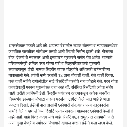
अग्रलेखात म्हटले आहे की, आपल्या देशातील तपास यंत्रणा व न्यायव्यवस्थेवर
जागतिक पातळीवर संशोधन करावे अशी स्थिती निर्माण झाली आहे. रोजच्या
रोज ‘ऐकावे ते नवलच!’ अशी इसापछाप प्रकरणे समोर येत आहेत. राज्याचे
परिवहनमंत्री अनिल परब यांच्या घरी व मित्रपरिवाराकडे गुरुवारी
सकाळपासून ‘ईडी’ नामक केंद्रीय तपास यंत्रणेचे अधिकारी छापेमारीच्या
नावाखाली गेले. त्यांनी म्हणे परबांची 12 तास चौकशी केली. गेले काही दिवस,
नव्हे काही महिने दापोलीतील साई रिसॉर्टशी परबांचे नाव जोडले गेले. परब यांचा
कागदोपत्री पक्क्या पुराव्यांसह दावा आहे की, संबंधित रिसॉर्टशी त्यांचा संबंध
नाही. तरीही त्याविषयी ईडी, केंद्रीय पर्यावरण खात्याकडून अनेक बाबतीत
नियमभंग झाल्याचा बोभाटा करून परबांना ‘टार्गेट’ केले जात आहे हे आता
स्पष्टच दिसते. ईडीची बारा तासांची छापेमारी संपल्यावर परब पत्रकारांना
सामोरे गेले व म्हणाले ‘ज्या रिसॉर्ट प्रकरणावरून माझ्यावर छापेमारी केली ते
माझे नाही. माझे मित्र कदम यांचे आहे. रिसॉर्टमधून समुद्रात सांडपाणी जाते
असा गुन्हा केंद्रीय पर्यावरण विभागाने दाखल करून ईडीने मला लक्ष्य केले.