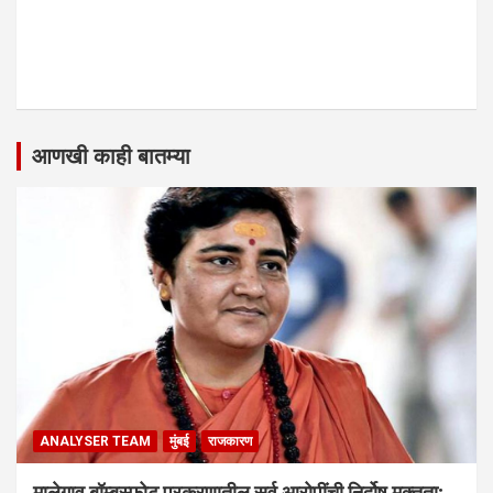
आणखी काही बातम्या
ANALYSER TEAM
मुंबई
राजकारण
मालेगाव बॉम्बस्फोट प्रकरणातील सर्व आरोपींची निर्दोष मुक्तता;