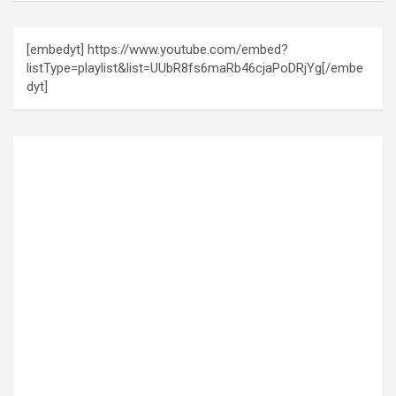
[embedyt] https://www.youtube.com/embed?
listType=playlist&list=UUbR8fs6maRb46cjaPoDRjYg[/embe
dyt]