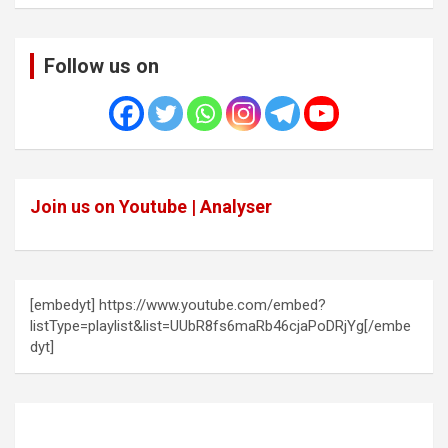
Follow us on
Join us on Youtube | Analyser
[embedyt] https://www.youtube.com/embed?
listType=playlist&list=UUbR8fs6maRb46cjaPoDRjYg[/embe
dyt]