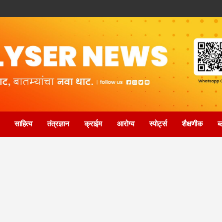
साहित्य
तंत्रज्ञान
क्राईम
आरोग्य
स्पोर्ट्स
शैक्षणीक
ब