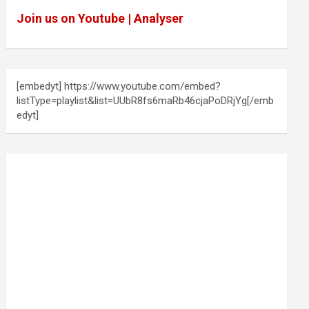
Join us on Youtube | Analyser
[embedyt] https://www.youtube.com/embed?
listType=playlist&list=UUbR8fs6maRb46cjaPoDRjYg[/emb
edyt]