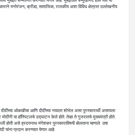
िलला मुंबईत सन्मानित करण्यात येणार आहे. मुंबईतील षण्मुखानंद हॉल येथे या
ाराने मनोरंजन, क्रीडा, सामाजिक, राजकीय अशा विविध क्षेत्रात उल्लेखनीय
. दीदींच्या ओळखीचा आणि दीदींच्या नावाला शोभेल असा पुरस्कारार्थी असायला
्र मोदींनी या हॉस्पिटलचे उद्घाटन केले होते. तेव्हा ते गुजरातचे मुख्यमंत्री होते.
त केली होती असे ह्रदयनाथ मंगेशकर पुरस्काराविषयी बोलताना म्हणाले. उषा
मोदी यांना प्रदान करण्यात येणार आहे.