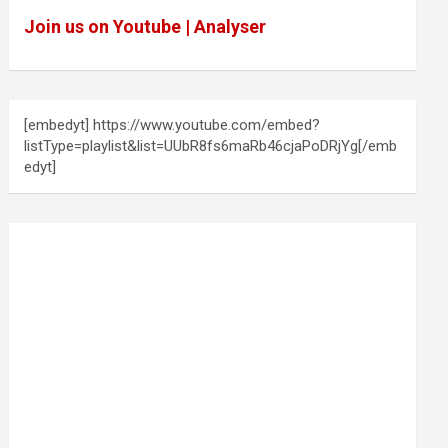
Join us on Youtube | Analyser
[embedyt] https://www.youtube.com/embed?
listType=playlist&list=UUbR8fs6maRb46cjaPoDRjYg[/emb
edyt]