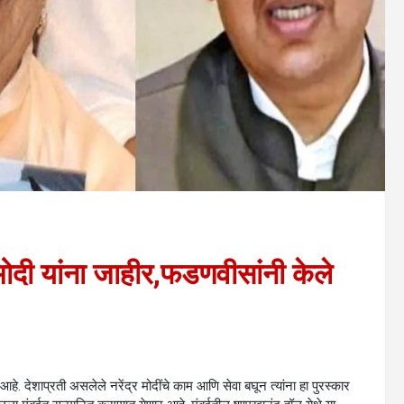
मोदी यांना जाहीर,फडणवीसांनी केले
हे. देशाप्रती असलेले नरेंद्र मोदींचे काम आणि सेवा बघून त्यांना हा पुरस्कार