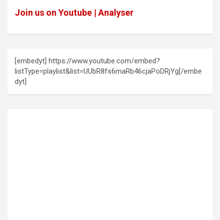
Join us on Youtube | Analyser
[embedyt] https://www.youtube.com/embed?
listType=playlist&list=UUbR8fs6maRb46cjaPoDRjYg[/embe
dyt]