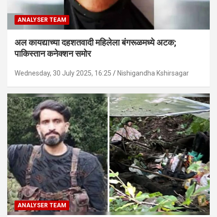
ANALYSER TEAM
अल कायद्याच्या दहशतवादी महिलेला बंगरूळमध्ये अटक;
पाकिस्तान कनेक्शन समोर
Wednesday, 30 July 2025, 16:25
Nishigandha Kshirsagar
ANALYSER TEAM