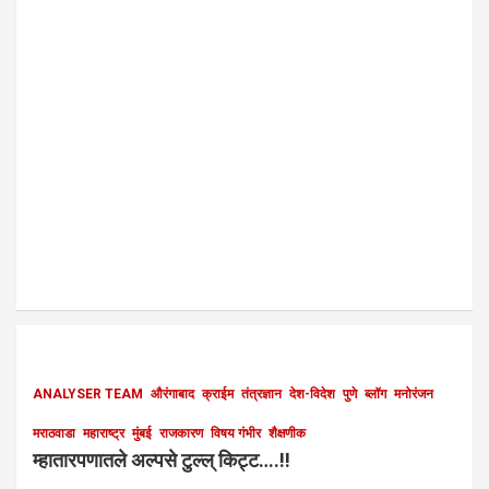
ANALYSER TEAM
औरंगाबाद
क्राईम
तंत्रज्ञान
देश-विदेश
पुणे
ब्लॉग
मनोरंजन
मराठवाडा
महाराष्ट्र
मुंबई
राजकारण
विषय गंभीर
शैक्षणीक
म्हातारपणातले अल्पसे टुल्ल् किट्ट….!!