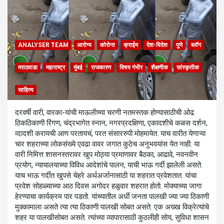
ANALYSER TEAM
आरोग्य
कोरोना
क्राईम
देश-विदेश
पुणे
ब्लॉग
मराठवाडा
महाराष्ट्र
मुंबई
राजकारण
विषय गंभीर
शैक्षणीक
सांस्कृतीक
साहित्य
दरवर्षी वारी, वारका-यांची माऊलीच्या चरणी नतमस्तक होण्यासाठीची ओढ.
ठिकठिकाणी रिंगण, चंद्रभागेत स्नान, नगरप्रदक्षिणा, एकादशीचे कळस दर्शन,
व्दादशी करायची आण परतायचं, परत संसाररुपी मोहमायेत. याच वारीत येणाऱ्या
चार शहराच्या लोकसंख्ये एवढा वावर जगात कुठेच अनुभवयांस येत नाही. या
वारी निमित्त शासनस्तरावर खुप मोठ्या प्रमाणावर बैठका, आढावे, नवनवीन
प्रयोग, न्यायालयाच्या विविध आदेशांचे पालन, याची भाऊ गर्दी झालेली असते.
याच भाऊ गर्दीत खुपसे चेहरे अर्थअर्जानासाठी या शहरात प्रवेशतात. यांचा
प्रवेश सोहळ्याच्या आठ दिवस अगोदर हळुवार शहरात होतो. मोक्याच्या जागा
हेरण्याचा कार्यक्रम पार पडतो. यांच्यातील अर्धी जनता पालखी ज्या ज्या ठिकाणी
मुक्कामाला असते त्या त्या ठिकाणी पालखी सोबत असते. एक अख्ख विक्रेत्यांचे
शहर या पालखीसोबत असते. त्यांच्या व्यापारासाठी कुठलीही सोय, सुविधा शासन