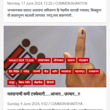
Monday, 17 June 2024, 12:20
COMMON BHARTIYA
जनमानसात वावरत असताना समिकरण हि नेहमीच सारखी नसतात, किंबाहूना
ती काळानुरुप बदलावी लागतात. परंतू तत्व बाळगणारी…
ANALYSER TEAM
उस्मानाबाद
औरंगाबाद
जालना
तंत्रज्ञान
देश-विदेश
नांदेड
परभणी
बीड
ब्लॉग
मराठवाडा
महाराष्ट्र
राजकारण
लातूर
विषय गंभीर
शैक्षणीक
हिंगोली
मतदानाची कमी टक्केवारी…..आजार…उपचार…!!
Sunday, 9 June 2024, 9:02
COMMON BHARTIYA