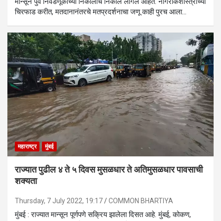
मान्सून पुर्व निवडणूकांच्या निकालाचे निकाल लागले आहेत. नागरीकशास्त्राच्या
चिरफाड करीत, मतदानानंतरचे मतप्रदर्शनाचा जणू काही पुरच आला…
महाराष्ट्र
मुंबई
राज्यात पुढील ४ ते ५ दिवस मुसळधार ते अतिमुसळधार पावसाची
शक्यता
Thursday, 7 July 2022, 19:17
COMMON BHARTIYA
मुंबई : राज्यात मान्सून पूर्णपणे सक्रिय झालेला दिसत आहे. मुंबई, कोकण,