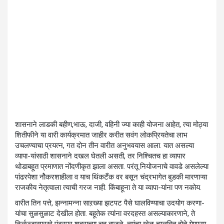
शासनाने लाडकी बहीण,भाऊ, दाजी, वहिनी ज्या काही योजना आहेत, त्या मोठ्या
शितीफीने या वारी कार्यक्रमात जाहीर करीत सवंग लोकप्रियतेचा लाभ
उचलण्याचा प्रयत्न, गत दोन तीन वारीत अनुभवयास आला. यात असल्या
व्यापा-यांसाठी शासनाने दखल घेतली असती, तर निश्चितच हा व्यापार
थोडाबहूत प्रमाणात नोंदणीकृत झाला असता. परंतू नियोजनाचे वावडे असलेल्या
पांढरपेशा नोैकरशाहीला व याच थिंकटॅँक वर बसून चंद्रभागेत बुडकी मारणाऱ्या
राजकीय नेतृत्वाला त्याची गरज नाही. किंबाहूना ते या व्यापा-यांना पण नकोय.
वारीत तिन पत्ते, झन्नामन्ना साऱख्या झटपट पैसे घालविण्याचा उदयोग करणा-
यांचा सुळसुळाट देखील होता. बहूतेक त्यांना वरदहस्त असल्याकारणाने, ते