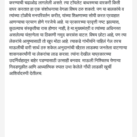
करण्याची चढाओढ लागलेली असते. त्या टॉयलेट बाथरुमचा वारकरी किती
वापर करतात हा एक संशोधनाचा वेगळा विषय ठरु शकतो. पण या बालकांचे व
त्यांच्या टोळीचे मनपरिवर्तन करीत, यांच्या शिक्षणाच्या सोयी करत प्रवाहात
आणन्याचा प्रयत्न होणे गरजेचे आहे. या प्रकारच्या प्रवृत्ती नष्ट झाल्यास,
कुठल्याच संस्कृतीचा रास होणार नाही, हे मा.मुख्यमंत्री व त्यांच्या अधिनस्त
असलेल्या यंत्रणेला या ठिकाणी नमुद करावंस वाटत. विषय छोटा आहे, पण त्या
लेकरांचे आयुष्यासाठी तो खुप मोठा आहे. त्याकडे गांभीर्याने पाहिलं गेल तरच
माऊलीची वारी सार्थ ठरु शकेल.अनुदानांची खैऱात लाडक्या जनतेला वाटणाऱ्या
शासनकर्त्यांनी या लेकरांचा लाड करावा. त्यांना देखील याप्रकारच्या
उदर्निर्वाहातून बाहेर पडण्यासाठी उत्साही बनवाव. माऊली निश्चितच येणाऱ्या
निवडणूकीत आणि आध्यात्मिक रुपात उभा केलेले गाँधी लाडकी खुर्ची
आशिर्वादरुपी देतीलच.