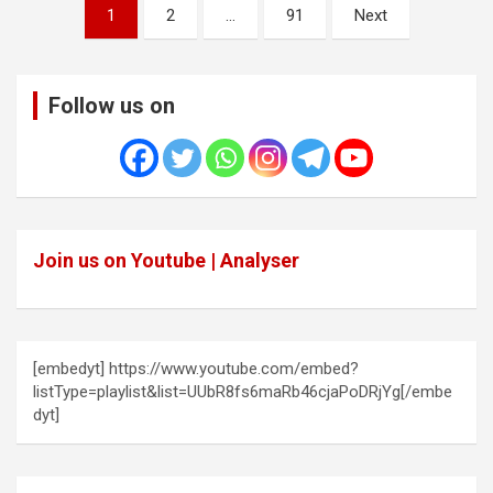
Posts
1
2
…
91
Next
pagination
Follow us on
Join us on Youtube | Analyser
[embedyt] https://www.youtube.com/embed?
listType=playlist&list=UUbR8fs6maRb46cjaPoDRjYg[/embe
dyt]