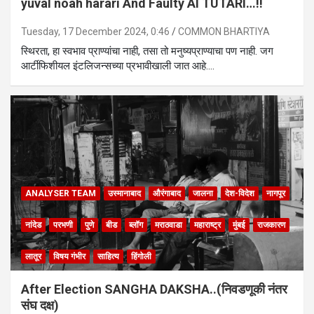
yuval noah harari And Faulty AI TUTARI…!!
Tuesday, 17 December 2024, 0:46
COMMON BHARTIYA
स्थिरता, हा स्वभाव प्राण्यांचा नाही, तसा तो मनुष्यप्राण्याचा पण नाही. जग
आर्टीफिशीयल इंटलिजन्सच्या प्रभावीखाली जात आहे.…
ANALYSER TEAM
उस्मानाबाद
औरंगाबाद
जालना
देश-विदेश
नागपूर
नांदेड
परभणी
पुणे
बीड
ब्लॉग
मराठवाडा
महाराष्ट्र
मुंबई
राजकारण
लातूर
विषय गंभीर
साहित्य
हिंगोली
After Election SANGHA DAKSHA..(निवडणूकी नंतर
संघ दक्ष)