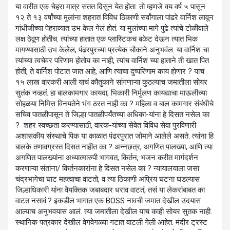
या वारीत एक चेहरा मात्र सतत दिसून येत होता. तो म्हणजे वय वर्ष ५ पासून
१२ ते १३ वर्षांच्या मुलांना शहरात विविध ठिकाणी सर्वांगाला पांढरे वार्निश लावून
गांधीजीच्या पेहराव्यात उभ केल गेलं होतं. या मुलांच्या मागे पुढे त्यांचे टोळीवाले
लक्ष ठेवूण होतीच. त्यांच्या हातात एक प्लास्टिकच बकेट देऊन त्यात भिक
मागण्यासाठी उभ केलेेल, पंढरपुरच्या प्रत्येक चौकाने अनुभवंल. या वार्निश चा
त्यांच्या त्वचेवर परिणाम होतोय का नाही, त्यांच वार्निश च्या हाताने ती खात पित
होती, ते वार्निश पोटात जात आहे, आणि त्याचा दुष्परिणाम काय होणार ? याचं
१५ लाख वारकरी आली याचं कौतुकाने सांगणाऱ्या कुठल्याच जमातीला सोयर
सुतंक नव्हतं. हा बालकामगार कायदा, भिकारी निर्मुलण कायद्याचा माऊलीच्या
सोहळया निमित्त विनयतेने भंग ठरत नाही का ? महिला व बाल कामगार संबंधीचे
सचिव पातळीपासून ते जिल्हा पातळीपर्यंतच्या अधिका-यांना हे दिसत नसेल का
? शहर स्वच्छता करण्यासाठी, वारक-यांच्या सेवेत विविध सेवा पुरविणारी
अशासकीय संस्थाचे पिक या काळात पंढरपुरात जोमाने आलेले असते. त्यांना हि
बालके तणावग्रस्त दिसत नाहीत का ? अन्नछत्र, अगणित पालख्या, आणि त्या
अगणित पालख्यांना अध्यात्मारुपी भागवत, किर्तन, भजन करीत मार्गदर्शन
करणाऱ्या संतांना/ किर्तनकारांना हे दिसत नसेल का ? न्यायालयाला जसा
चंद्रभागेचा घाट महत्वाचा वाटतो, व त्या ठिकाणी अप्रिय घटना घडल्यास
जिल्हाधिकारी यांना वैयक्तिक जबाबदार धराव वाटतं, तसं या लेकरांबाबत का
वाटत नसावं.? इकडील भागात एक BOSS नावची जमात देखील उदयास
आल्याच अनुभवयास आलं. त्या जमातीला देखील याच काही सोयर सुतक नाही.
स्थानिक पत्रकार देखील वेगवेगळ्या गटात वाटली गेली आहेत. मंदीर ट्रस्ट