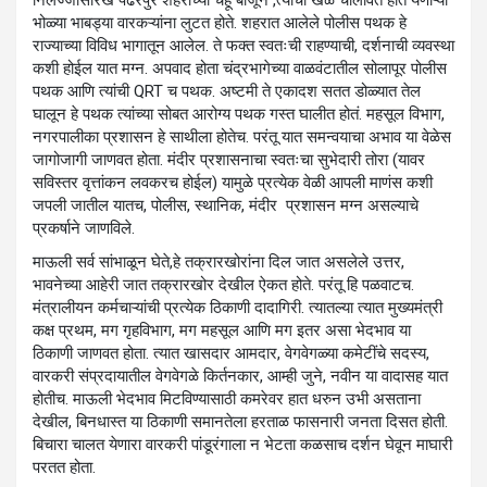
निर्लज्जासारखे पंढरपुर शहराच्या चहू बाजूने ,त्यांचा खेळ चालवित होते येणाऱ्या
भोळ्या भाबड्या वारकऱ्यांना लुटत होते. शहरात आलेले पोलीस पथक हे
राज्याच्या विविध भागातून आलेल. ते फक्त स्वतःची राहण्याची, दर्शनाची व्यवस्था
कशी होईल यात मग्न. अपवाद होता चंद्रभागेच्या वाळवंटातील सोलापूर पोलीस
पथक आणि त्यांची QRT च पथक. अष्टमी ते एकादश सतत डोळ्यात तेल
घालून हे पथक त्यांच्या सोबत आरोग्य पथक गस्त घालीत होतं. महसूल विभाग,
नगरपालीका प्रशासन हे साथीला होतेच. परंतू यात समन्वयाचा अभाव या वेळेस
जागोजागी जाणवत होता. मंदीर प्रशासनाचा स्वतःचा सुभेदारी तोरा (यावर
सविस्तर वृत्तांकन लवकरच होईल) यामुळे प्रत्येक वेळी आपली माणंस कशी
जपली जातील यातच, पोलीस, स्थानिक, मंदीर प्रशासन मग्न असल्याचे
प्रकर्षाने जाणविले.
माऊली सर्व सांभाळून घेते,हे तक्रारखोरांना दिल जात असलेले उत्तर,
भावनेच्या आहेरी जात तक्रारखोर देखील ऐकत होते. परंतू हि पळवाटच.
मंत्रालीयन कर्मचाऱ्यांची प्रत्येक ठिकाणी दादागिरी. त्यातल्या त्यात मुख्यमंत्री
कक्ष प्रथम, मग गृहविभाग, मग महसूल आणि मग इतर असा भेदभाव या
ठिकाणी जाणवत होता. त्यात खासदार आमदार, वेगवेगळ्या कमेटींचे सदस्य,
वारकरी संप्रदायातील वेगवेगळे किर्तनकार, आम्ही जुने, नवीन या वादासह यात
होतीच. माऊली भेदभाव मिटविण्यासाठी कमरेवर हात धरुन उभी असताना
देखील, बिनधास्त या ठिकाणी समानतेला हरताळ फासनारी जनता दिसत होती.
बिचारा चालत येणारा वारकरी पांडूरंगाला न भेटता कळसाच दर्शन घेवून माघारी
परतत होता.