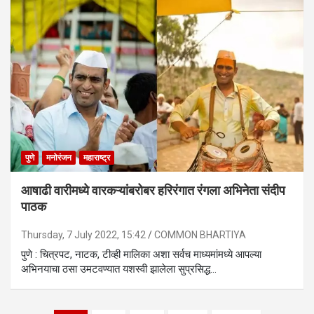
पुणे
मनोरंजन
महाराष्ट्र
आषाढी वारीमध्ये वारकऱ्यांबरोबर हरिरंगात रंगला अभिनेता संदीप
पाठक
Thursday, 7 July 2022, 15:42
COMMON BHARTIYA
पुणे : चित्रपट, नाटक, टीव्ही मालिका अशा सर्वच माध्यमांमध्ये आपल्या
अभिनयाचा ठसा उमटवण्यात यशस्वी झालेला सुप्रसिद्ध…