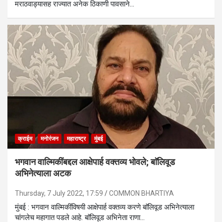
मराठवाड्यासह राज्यात अनेक ठिकाणी पावसाने…
क्राईम
मनोरंजन
महाराष्ट्र
मुंबई
भगवान वाल्मिकींबद्दल आक्षेपार्ह वक्तव्य भोवले; बाॅलिवूड
अभिनेत्याला अटक
Thursday, 7 July 2022, 17:59
COMMON BHARTIYA
मुंबई : भगवान वाल्मिकींविषयी आक्षेपार्ह वक्तव्य करणे बाॅलिवूड अभिनेत्याला
चांगलेच महागात पडले आहे. बाॅलिवूड अभिनेता राणा…