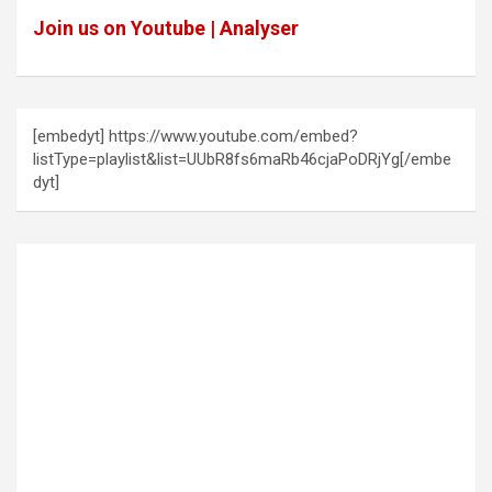
Join us on Youtube | Analyser
[embedyt] https://www.youtube.com/embed?
listType=playlist&list=UUbR8fs6maRb46cjaPoDRjYg[/embe
dyt]