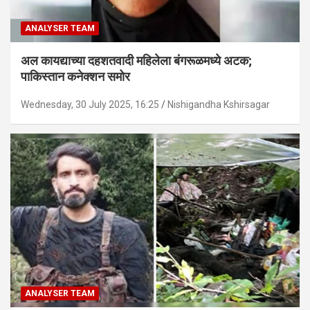
ANALYSER TEAM
अल कायद्याच्या दहशतवादी महिलेला बंगरूळमध्ये अटक;
पाकिस्तान कनेक्शन समोर
Wednesday, 30 July 2025, 16:25
Nishigandha Kshirsagar
ANALYSER TEAM