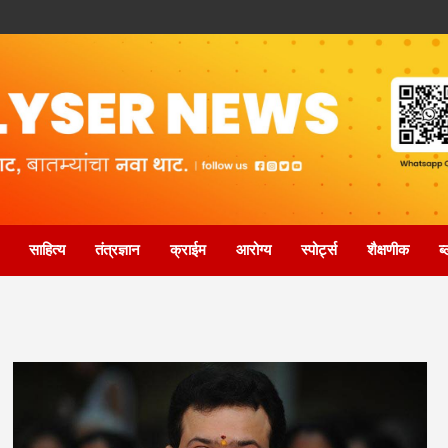
साहित्य
तंत्रज्ञान
क्राईम
आरोग्य
स्पोर्ट्स
शैक्षणीक
ब