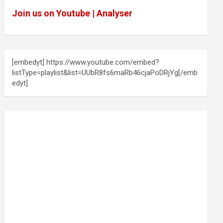
Join us on Youtube | Analyser
[embedyt] https://www.youtube.com/embed?
listType=playlist&list=UUbR8fs6maRb46cjaPoDRjYg[/emb
edyt]