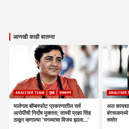
आणखी काही बातम्या
ANALYSER TEAM
मुंबई
राजकारण
ANALYSER 
मालेगाव बॉम्बस्फोट प्रकरणातील सर्व
अल कायद्या
आरोपींची निर्दोष मुक्तता; साध्वी प्रज्ञा सिंह
बंगरूळमध्य
ठाकूर म्हणाल्या ‘भगव्याचा विजय झाला….’
समोर