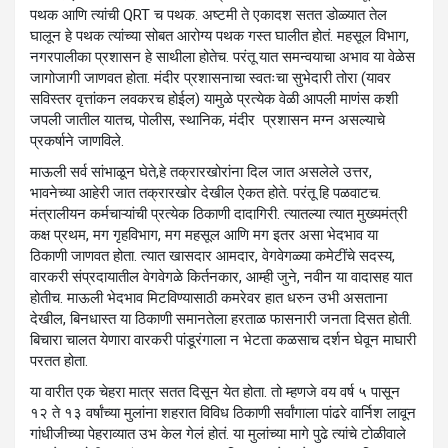
पथक आणि त्यांची QRT च पथक. अष्टमी ते एकादश सतत डोळ्यात तेल
घालून हे पथक त्यांच्या सोबत आरोग्य पथक गस्त घालीत होतं. महसूल विभाग,
नगरपालीका प्रशासन हे साथीला होतेच. परंतू यात समन्वयाचा अभाव या वेळेस
जागोजागी जाणवत होता. मंदीर प्रशासनाचा स्वतःचा सुभेदारी तोरा (यावर
सविस्तर वृत्तांकन लवकरच होईल) यामुळे प्रत्येक वेळी आपली माणंस कशी
जपली जातील यातच, पोलीस, स्थानिक, मंदीर प्रशासन मग्न असल्याचे
प्रकर्षाने जाणविले.
माऊली सर्व सांभाळून घेते,हे तक्रारखोरांना दिल जात असलेले उत्तर,
भावनेच्या आहेरी जात तक्रारखोर देखील ऐकत होते. परंतू हि पळवाटच.
मंत्रालीयन कर्मचाऱ्यांची प्रत्येक ठिकाणी दादागिरी. त्यातल्या त्यात मुख्यमंत्री
कक्ष प्रथम, मग गृहविभाग, मग महसूल आणि मग इतर असा भेदभाव या
ठिकाणी जाणवत होता. त्यात खासदार आमदार, वेगवेगळ्या कमेटींचे सदस्य,
वारकरी संप्रदायातील वेगवेगळे किर्तनकार, आम्ही जुने, नवीन या वादासह यात
होतीच. माऊली भेदभाव मिटविण्यासाठी कमरेवर हात धरुन उभी असताना
देखील, बिनधास्त या ठिकाणी समानतेला हरताळ फासनारी जनता दिसत होती.
बिचारा चालत येणारा वारकरी पांडूरंगाला न भेटता कळसाच दर्शन घेवून माघारी
परतत होता.
या वारीत एक चेहरा मात्र सतत दिसून येत होता. तो म्हणजे वय वर्ष ५ पासून
१२ ते १३ वर्षांच्या मुलांना शहरात विविध ठिकाणी सर्वांगाला पांढरे वार्निश लावून
गांधीजीच्या पेहराव्यात उभ केल गेलं होतं. या मुलांच्या मागे पुढे त्यांचे टोळीवाले