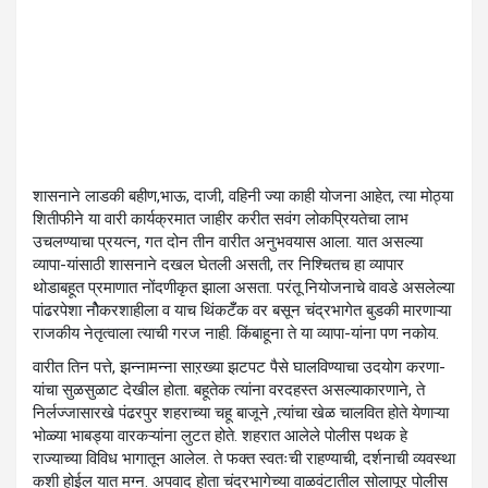
शासनाने लाडकी बहीण,भाऊ, दाजी, वहिनी ज्या काही योजना आहेत, त्या मोठ्या
शितीफीने या वारी कार्यक्रमात जाहीर करीत सवंग लोकप्रियतेचा लाभ
उचलण्याचा प्रयत्न, गत दोन तीन वारीत अनुभवयास आला. यात असल्या
व्यापा-यांसाठी शासनाने दखल घेतली असती, तर निश्चितच हा व्यापार
थोडाबहूत प्रमाणात नोंदणीकृत झाला असता. परंतू नियोजनाचे वावडे असलेल्या
पांढरपेशा नोैकरशाहीला व याच थिंकटॅँक वर बसून चंद्रभागेत बुडकी मारणाऱ्या
राजकीय नेतृत्वाला त्याची गरज नाही. किंबाहूना ते या व्यापा-यांना पण नकोय.
वारीत तिन पत्ते, झन्नामन्ना साऱख्या झटपट पैसे घालविण्याचा उदयोग करणा-
यांचा सुळसुळाट देखील होता. बहूतेक त्यांना वरदहस्त असल्याकारणाने, ते
निर्लज्जासारखे पंढरपुर शहराच्या चहू बाजूने ,त्यांचा खेळ चालवित होते येणाऱ्या
भोळ्या भाबड्या वारकऱ्यांना लुटत होते. शहरात आलेले पोलीस पथक हे
राज्याच्या विविध भागातून आलेल. ते फक्त स्वतःची राहण्याची, दर्शनाची व्यवस्था
कशी होईल यात मग्न. अपवाद होता चंद्रभागेच्या वाळवंटातील सोलापूर पोलीस