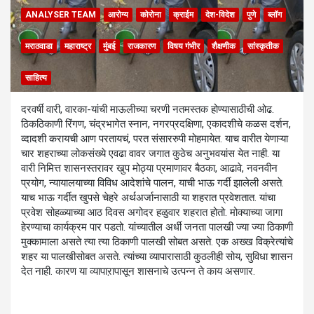
ANALYSER TEAM
आरोग्य
कोरोना
क्राईम
देश-विदेश
पुणे
ब्लॉग
मराठवाडा
महाराष्ट्र
मुंबई
राजकारण
विषय गंभीर
शैक्षणीक
सांस्कृतीक
साहित्य
दरवर्षी वारी, वारका-यांची माऊलीच्या चरणी नतमस्तक होण्यासाठीची ओढ.
ठिकठिकाणी रिंगण, चंद्रभागेत स्नान, नगरप्रदक्षिणा, एकादशीचे कळस दर्शन,
व्दादशी करायची आण परतायचं, परत संसाररुपी मोहमायेत. याच वारीत येणाऱ्या
चार शहराच्या लोकसंख्ये एवढा वावर जगात कुठेच अनुभवयांस येत नाही. या
वारी निमित्त शासनस्तरावर खुप मोठ्या प्रमाणावर बैठका, आढावे, नवनवीन
प्रयोग, न्यायालयाच्या विविध आदेशांचे पालन, याची भाऊ गर्दी झालेली असते.
याच भाऊ गर्दीत खुपसे चेहरे अर्थअर्जानासाठी या शहरात प्रवेशतात. यांचा
प्रवेश सोहळ्याच्या आठ दिवस अगोदर हळुवार शहरात होतो. मोक्याच्या जागा
हेरण्याचा कार्यक्रम पार पडतो. यांच्यातील अर्धी जनता पालखी ज्या ज्या ठिकाणी
मुक्कामाला असते त्या त्या ठिकाणी पालखी सोबत असते. एक अख्ख विक्रेत्यांचे
शहर या पालखीसोबत असते. त्यांच्या व्यापारासाठी कुठलीही सोय, सुविधा शासन
देत नाही. कारण या व्यापाऱापासून शासनाचे उत्पन्न ते काय असणार.