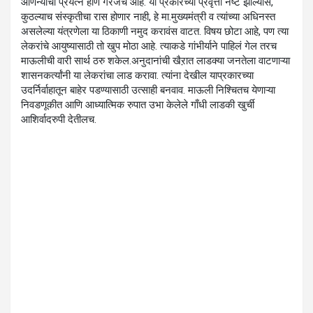
आणन्याचा प्रयत्न होणे गरजेचे आहे. या प्रकारच्या प्रवृत्ती नष्ट झाल्यास,
कुठल्याच संस्कृतीचा रास होणार नाही, हे मा.मुख्यमंत्री व त्यांच्या अधिनस्त
असलेल्या यंत्रणेला या ठिकाणी नमुद करावंस वाटत. विषय छोटा आहे, पण त्या
लेकरांचे आयुष्यासाठी तो खुप मोठा आहे. त्याकडे गांभीर्याने पाहिलं गेल तरच
माऊलीची वारी सार्थ ठरु शकेल.अनुदानांची खैऱात लाडक्या जनतेला वाटणाऱ्या
शासनकर्त्यांनी या लेकरांचा लाड करावा. त्यांना देखील याप्रकारच्या
उदर्निर्वाहातून बाहेर पडण्यासाठी उत्साही बनवाव. माऊली निश्चितच येणाऱ्या
निवडणूकीत आणि आध्यात्मिक रुपात उभा केलेले गाँधी लाडकी खुर्ची
आशिर्वादरुपी देतीलच.