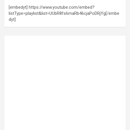
[embedyt] https://www.youtube.com/embed?
listType=playlist&list=UUbR8fs6maRb46cjaPoDRjYg[/embe
dyt]