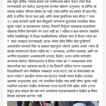
लक्ष ठेवूण होतीच. त्यांच्या हातात एक प्लास्टिकच बकेट देऊन त्यात भिक
मागण्यासाठी उभ केलेेल, पंढरपुरच्या प्रत्येक चौकाने अनुभवंल. या वार्निश चा
त्यांच्या त्वचेवर परिणाम होतोय का नाही, त्यांच वार्निश च्या हाताने ती खात पित
होती, ते वार्निश पोटात जात आहे, आणि त्याचा दुष्परिणाम काय होणार ? याचं
१५ लाख वारकरी आली याचं कौतुकाने सांगणाऱ्या कुठल्याच जमातीला सोयर
सुतंक नव्हतं. हा बालकामगार कायदा, भिकारी निर्मुलण कायद्याचा माऊलीच्या
सोहळया निमित्त विनयतेने भंग ठरत नाही का ? महिला व बाल कामगार संबंधीचे
सचिव पातळीपासून ते जिल्हा पातळीपर्यंतच्या अधिका-यांना हे दिसत नसेल का
? शहर स्वच्छता करण्यासाठी, वारक-यांच्या सेवेत विविध सेवा पुरविणारी
अशासकीय संस्थाचे पिक या काळात पंढरपुरात जोमाने आलेले असते. त्यांना हि
बालके तणावग्रस्त दिसत नाहीत का ? अन्नछत्र, अगणित पालख्या, आणि त्या
अगणित पालख्यांना अध्यात्मारुपी भागवत, किर्तन, भजन करीत मार्गदर्शन
करणाऱ्या संतांना/ किर्तनकारांना हे दिसत नसेल का ? न्यायालयाला जसा
चंद्रभागेचा घाट महत्वाचा वाटतो, व त्या ठिकाणी अप्रिय घटना घडल्यास
जिल्हाधिकारी यांना वैयक्तिक जबाबदार धराव वाटतं, तसं या लेकरांबाबत का
वाटत नसावं.? इकडील भागात एक BOSS नावची जमात देखील उदयास
आल्याच अनुभवयास आलं. त्या जमातीला देखील याच काही सोयर सुतक नाही.
स्थानिक पत्रकार देखील वेगवेगळ्या गटात वाटली गेली आहेत. मंदीर ट्रस्ट
कडुन काय काढता येत यात मग्न असलेल्या पत्रकारबांधवांना देखील हा विषय
तितका महत्वाचा वाटणार नाही.