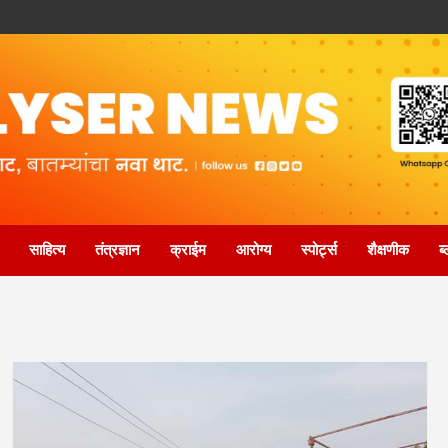
साहित्य
तंत्रज्ञान
क्राईम
आरोग्य
स्पोर्ट्स
शैक्षणीक
ब