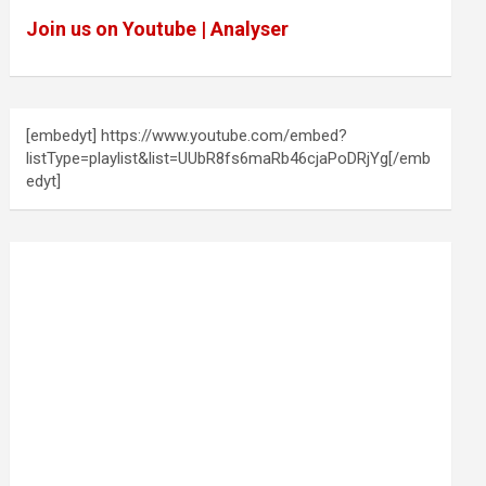
Join us on Youtube | Analyser
[embedyt] https://www.youtube.com/embed?
listType=playlist&list=UUbR8fs6maRb46cjaPoDRjYg[/emb
edyt]