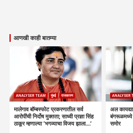
आणखी काही बातम्या
ANALYSER TEAM
मुंबई
राजकारण
ANALYSER 
मालेगाव बॉम्बस्फोट प्रकरणातील सर्व
अल कायद्या
आरोपींची निर्दोष मुक्तता; साध्वी प्रज्ञा सिंह
बंगरूळमध्य
ठाकूर म्हणाल्या ‘भगव्याचा विजय झाला….’
समोर