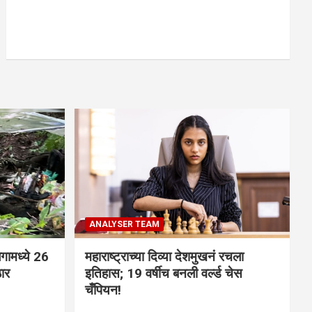
ANALYSER TEAM
गामध्ये 26
महाराष्ट्राच्या दिव्या देशमुखनं रचला
ठार
इतिहास; 19 वर्षीच बनली वर्ल्ड चेस
चँपियन!