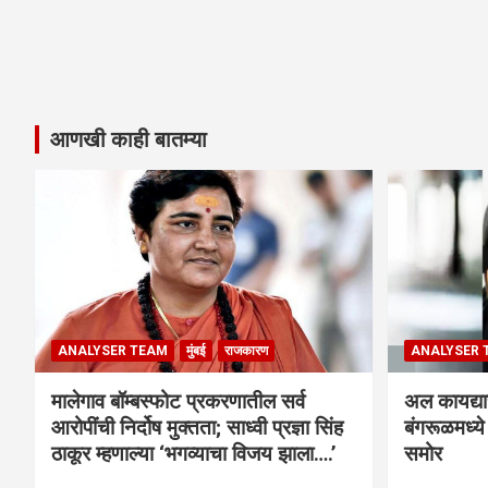
आणखी काही बातम्या
ANALYSER TEAM
मुंबई
राजकारण
ANALYSER 
मालेगाव बॉम्बस्फोट प्रकरणातील सर्व
अल कायद्या
आरोपींची निर्दोष मुक्तता; साध्वी प्रज्ञा सिंह
बंगरूळमध्य
ठाकूर म्हणाल्या ‘भगव्याचा विजय झाला….’
समोर