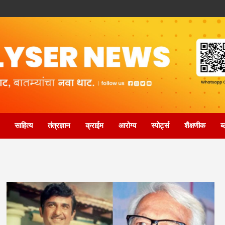
साहित्य
तंत्रज्ञान
क्राईम
आरोग्य
स्पोर्ट्स
शैक्षणीक
ब