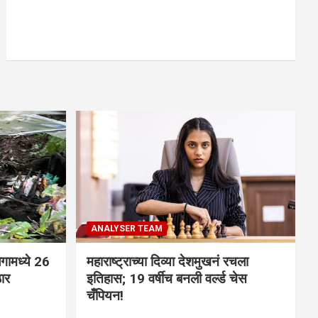
ANALYSER TEAM
गामध्ये 26
महाराष्ट्राच्या दिव्या देशमुखनं रचला
ठार
इतिहास; 19 वर्षीच बनली वर्ल्ड चेस
चँपियन!