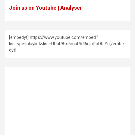
Join us on Youtube | Analyser
[embedyt] https://www.youtube.com/embed?
listType=playlist&list=UUbR8fs6maRb46cjaPoDRjYg[/embe
dyt]