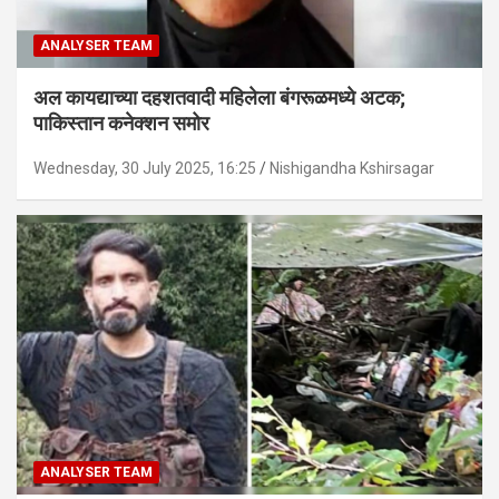
ANALYSER TEAM
अल कायद्याच्या दहशतवादी महिलेला बंगरूळमध्ये अटक;
पाकिस्तान कनेक्शन समोर
Wednesday, 30 July 2025, 16:25
Nishigandha Kshirsagar
ANALYSER TEAM