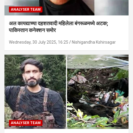
ANALYSER TEAM
अल कायद्याच्या दहशतवादी महिलेला बंगरूळमध्ये अटक;
पाकिस्तान कनेक्शन समोर
Wednesday, 30 July 2025, 16:25
Nishigandha Kshirsagar
ANALYSER TEAM