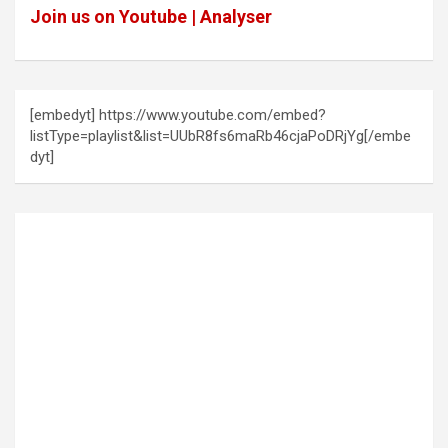
Join us on Youtube | Analyser
[embedyt] https://www.youtube.com/embed?
listType=playlist&list=UUbR8fs6maRb46cjaPoDRjYg[/embe
dyt]