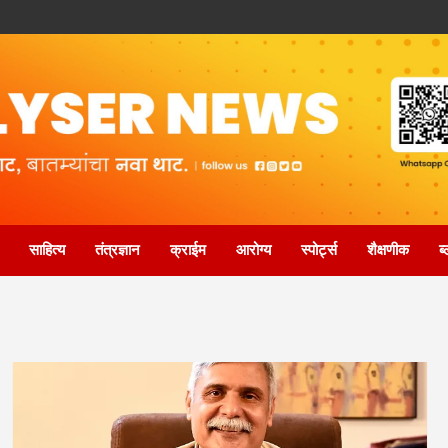
साहित्य
तंत्रज्ञान
क्राईम
आरोग्य
स्पोर्ट्स
शैक्षणीक
ब