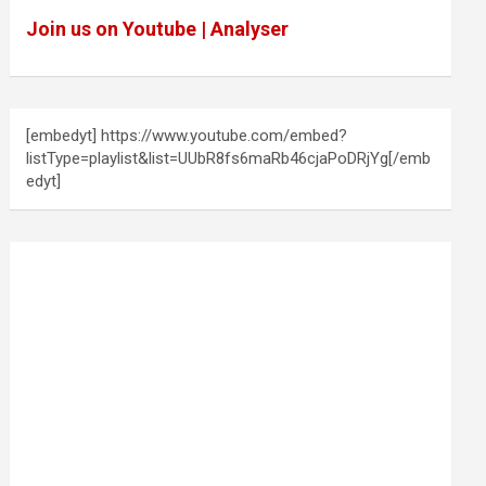
Join us on Youtube | Analyser
[embedyt] https://www.youtube.com/embed?
listType=playlist&list=UUbR8fs6maRb46cjaPoDRjYg[/emb
edyt]