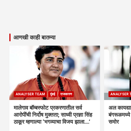
आणखी काही बातम्या
ANALYSER TEAM
मुंबई
राजकारण
ANALYSER 
मालेगाव बॉम्बस्फोट प्रकरणातील सर्व
अल कायद्या
आरोपींची निर्दोष मुक्तता; साध्वी प्रज्ञा सिंह
बंगरूळमध्य
ठाकूर म्हणाल्या ‘भगव्याचा विजय झाला….’
समोर