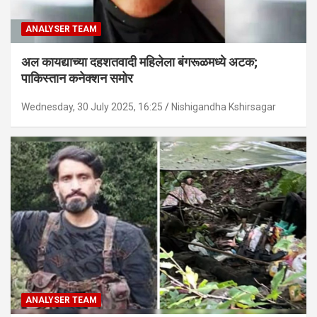
ANALYSER TEAM
अल कायद्याच्या दहशतवादी महिलेला बंगरूळमध्ये अटक;
पाकिस्तान कनेक्शन समोर
Wednesday, 30 July 2025, 16:25
Nishigandha Kshirsagar
ANALYSER TEAM