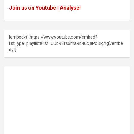
Join us on Youtube | Analyser
[embedyt] https://www.youtube.com/embed?
listType=playlist&list=UUbR8fs6maRb46cjaPoDRjYg[/embe
dyt]