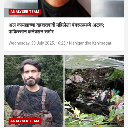
ANALYSER TEAM
अल कायद्याच्या दहशतवादी महिलेला बंगरूळमध्ये अटक;
पाकिस्तान कनेक्शन समोर
Wednesday, 30 July 2025, 16:25
Nishigandha Kshirsagar
ANALYSER TEAM