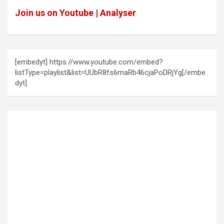
Join us on Youtube | Analyser
[embedyt] https://www.youtube.com/embed?
listType=playlist&list=UUbR8fs6maRb46cjaPoDRjYg[/embe
dyt]