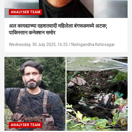
ANALYSER TEAM
अल कायद्याच्या दहशतवादी महिलेला बंगरूळमध्ये अटक;
पाकिस्तान कनेक्शन समोर
Wednesday, 30 July 2025, 16:25
Nishigandha Kshirsagar
ANALYSER TEAM