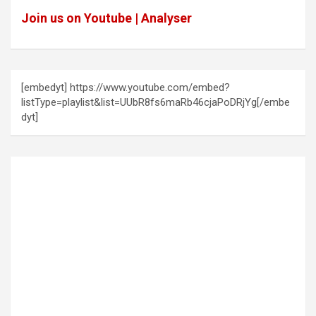
Join us on Youtube | Analyser
[embedyt] https://www.youtube.com/embed?
listType=playlist&list=UUbR8fs6maRb46cjaPoDRjYg[/embe
dyt]