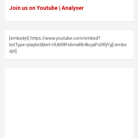
Join us on Youtube | Analyser
[embedyt] https://www.youtube.com/embed?
listType=playlist&list=UUbR8fs6maRb46cjaPoDRjYg[/embe
dyt]