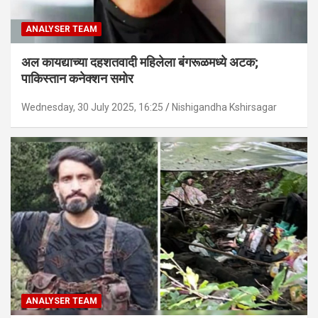
ANALYSER TEAM
अल कायद्याच्या दहशतवादी महिलेला बंगरूळमध्ये अटक;
पाकिस्तान कनेक्शन समोर
Wednesday, 30 July 2025, 16:25
Nishigandha Kshirsagar
ANALYSER TEAM