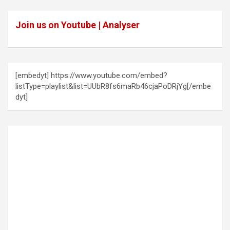
Join us on Youtube | Analyser
[embedyt] https://www.youtube.com/embed?
listType=playlist&list=UUbR8fs6maRb46cjaPoDRjYg[/embe
dyt]