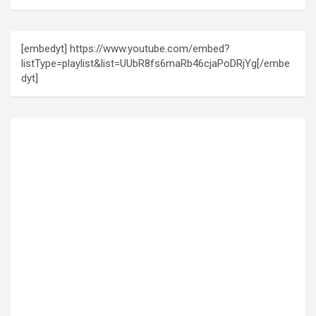
[embedyt] https://www.youtube.com/embed?
listType=playlist&list=UUbR8fs6maRb46cjaPoDRjYg[/embe
dyt]