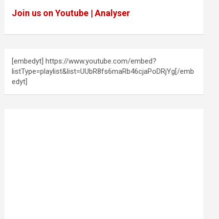
Join us on Youtube | Analyser
[embedyt] https://www.youtube.com/embed?
listType=playlist&list=UUbR8fs6maRb46cjaPoDRjYg[/emb
edyt]