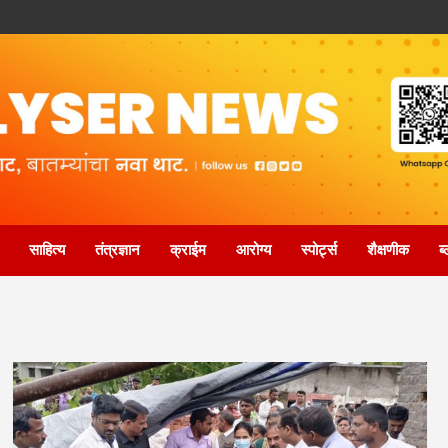
साहित्य
तंत्रज्ञान
क्राईम
आरोग्य
स्पोर्ट्स
शैक्षणीक
ब