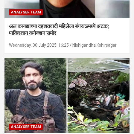
ANALYSER TEAM
अल कायद्याच्या दहशतवादी महिलेला बंगरूळमध्ये अटक;
पाकिस्तान कनेक्शन समोर
Wednesday, 30 July 2025, 16:25
Nishigandha Kshirsagar
ANALYSER TEAM