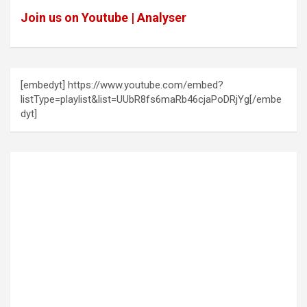
Join us on Youtube | Analyser
[embedyt] https://www.youtube.com/embed?
listType=playlist&list=UUbR8fs6maRb46cjaPoDRjYg[/embe
dyt]