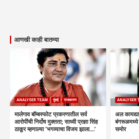
आणखी काही बातम्या
ANALYSER TEAM
मुंबई
राजकारण
ANALYSER 
मालेगाव बॉम्बस्फोट प्रकरणातील सर्व
अल कायद्या
आरोपींची निर्दोष मुक्तता; साध्वी प्रज्ञा सिंह
बंगरूळमध्य
ठाकूर म्हणाल्या ‘भगव्याचा विजय झाला….’
समोर