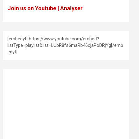
Join us on Youtube | Analyser
[embedyt] https://www.youtube.com/embed?
listType=playlist&list=UUbR8fs6maRb46cjaPoDRjYg[/emb
edyt]