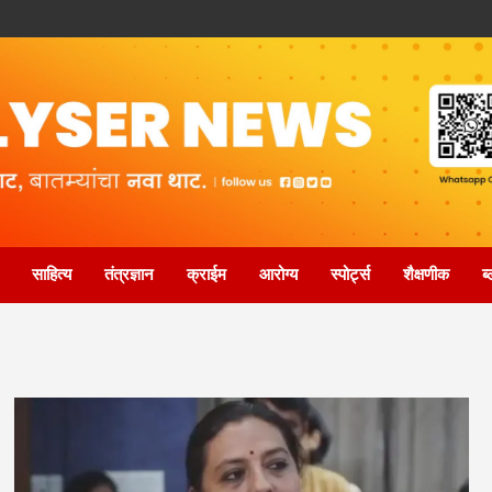
साहित्य
तंत्रज्ञान
क्राईम
आरोग्य
स्पोर्ट्स
शैक्षणीक
ब