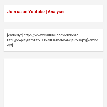
Join us on Youtube | Analyser
[embedyt] https://www.youtube.com/embed?
listType=playlist&list=UUbR8fs6maRb46cjaPoDRjYg[/embe
dyt]