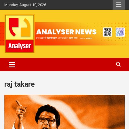
Skip
Monday, August 10, 2026
to
content
Analyser
raj takare