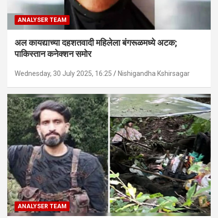
ANALYSER TEAM
अल कायद्याच्या दहशतवादी महिलेला बंगरूळमध्ये अटक;
पाकिस्तान कनेक्शन समोर
Wednesday, 30 July 2025, 16:25
Nishigandha Kshirsagar
ANALYSER TEAM