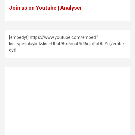
Join us on Youtube | Analyser
[embedyt] https://www.youtube.com/embed?
listType=playlist&list=UUbR8fs6maRb46cjaPoDRjYg[/embe
dyt]