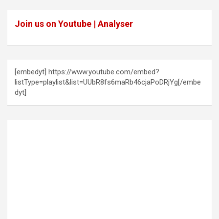
Join us on Youtube | Analyser
[embedyt] https://www.youtube.com/embed?
listType=playlist&list=UUbR8fs6maRb46cjaPoDRjYg[/embe
dyt]