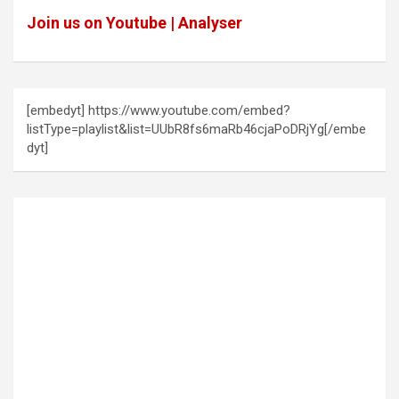
Join us on Youtube | Analyser
[embedyt] https://www.youtube.com/embed?
listType=playlist&list=UUbR8fs6maRb46cjaPoDRjYg[/embe
dyt]