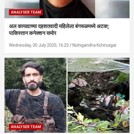
ANALYSER TEAM
अल कायद्याच्या दहशतवादी महिलेला बंगरूळमध्ये अटक;
पाकिस्तान कनेक्शन समोर
Wednesday, 30 July 2025, 16:25
Nishigandha Kshirsagar
ANALYSER TEAM