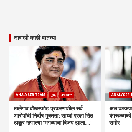
आणखी काही बातम्या
ANALYSER TEAM
मुंबई
राजकारण
ANALYSER 
मालेगाव बॉम्बस्फोट प्रकरणातील सर्व
अल कायद्या
आरोपींची निर्दोष मुक्तता; साध्वी प्रज्ञा सिंह
बंगरूळमध्य
ठाकूर म्हणाल्या ‘भगव्याचा विजय झाला….’
समोर