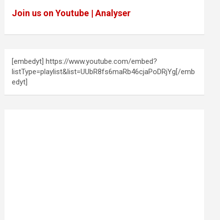
Join us on Youtube | Analyser
[embedyt] https://www.youtube.com/embed?
listType=playlist&list=UUbR8fs6maRb46cjaPoDRjYg[/emb
edyt]