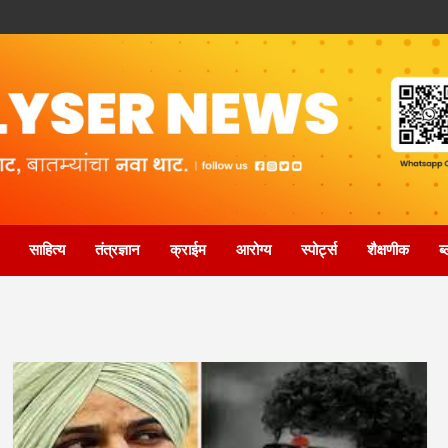
साहित्य
तंत्रज्ञान
क्राईम
आरोग्य
स्पोर्ट्स
शैक्षणीक
ब