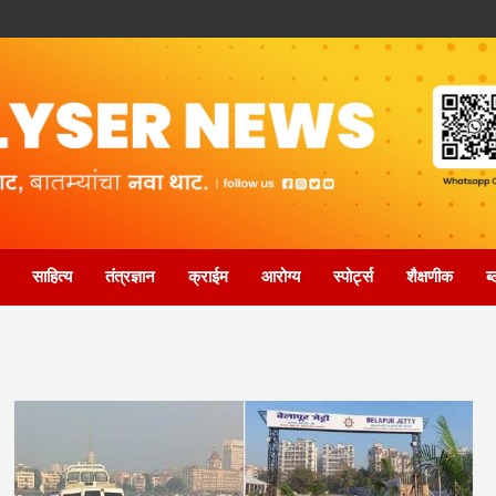
साहित्य
तंत्रज्ञान
क्राईम
आरोग्य
स्पोर्ट्स
शैक्षणीक
ब