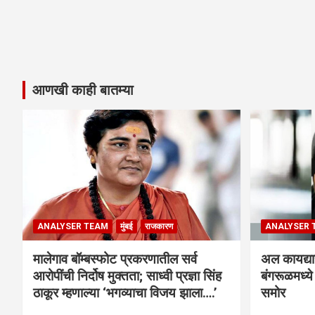
आणखी काही बातम्या
ANALYSER TEAM
मुंबई
राजकारण
ANALYSER 
मालेगाव बॉम्बस्फोट प्रकरणातील सर्व
अल कायद्या
आरोपींची निर्दोष मुक्तता; साध्वी प्रज्ञा सिंह
बंगरूळमध्य
ठाकूर म्हणाल्या ‘भगव्याचा विजय झाला….’
समोर