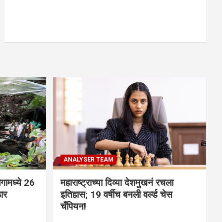
ANALYSER TEAM
गामध्ये 26
महाराष्ट्राच्या दिव्या देशमुखनं रचला
ठार
इतिहास; 19 वर्षीच बनली वर्ल्ड चेस
चँपियन!