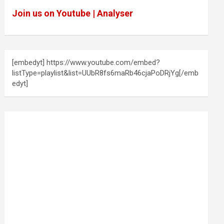
Join us on Youtube | Analyser
[embedyt] https://www.youtube.com/embed?
listType=playlist&list=UUbR8fs6maRb46cjaPoDRjYg[/emb
edyt]