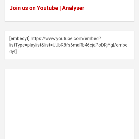
Join us on Youtube | Analyser
[embedyt] https://www.youtube.com/embed?
listType=playlist&list=UUbR8fs6maRb46cjaPoDRjYg[/embe
dyt]