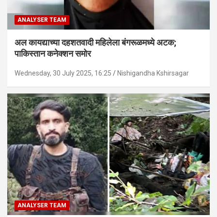
ANALYSER TEAM
अल कायद्याच्या दहशतवादी महिलेला बंगरूळमध्ये अटक;
पाकिस्तान कनेक्शन समोर
Wednesday, 30 July 2025, 16:25
Nishigandha Kshirsagar
ANALYSER TEAM