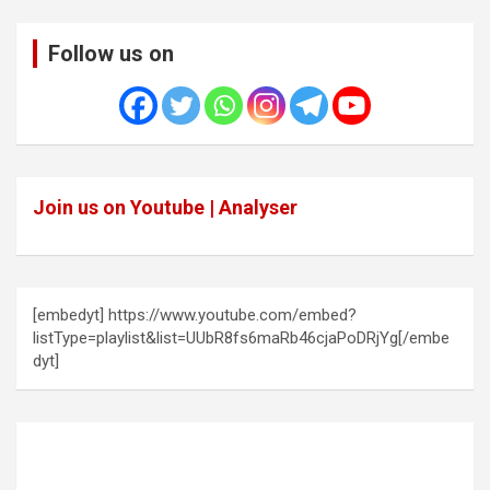
Follow us on
Join us on Youtube | Analyser
[embedyt] https://www.youtube.com/embed?
listType=playlist&list=UUbR8fs6maRb46cjaPoDRjYg[/embe
dyt]