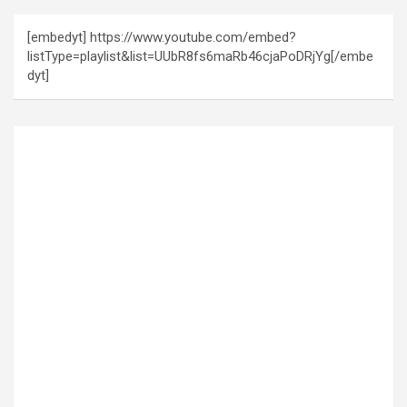
[embedyt] https://www.youtube.com/embed?
listType=playlist&list=UUbR8fs6maRb46cjaPoDRjYg[/embe
dyt]