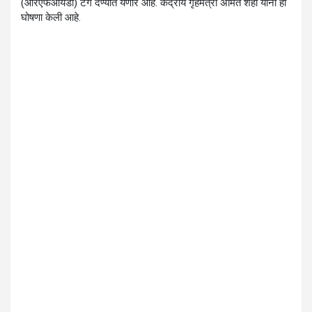
(आरएफआयडी) टॅग देण्यात येणार आहे. केंद्रीय गृहमंत्री अमित शहा यांनी ही
घोषणा केली आहे.