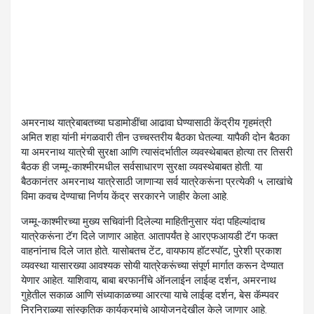
अमरनाथ यात्रेबाबतच्या घडामोडींचा आढावा घेण्यासाठी केंद्रीय गृहमंत्री
अमित शहा यांनी मंगळवारी तीन उच्चस्तरीय बैठका घेतल्या. यापैकी दोन बैठका
या अमरनाथ यात्रेची सुरक्षा आणि त्यासंदर्भातील व्यवस्थेबाबत होत्या तर तिसरी
बैठक ही जम्मू-काश्मीरमधील सर्वसाधारण सुरक्षा व्यवस्थेबाबत होती. या
बैठकानंतर अमरनाथ यात्रेसाठी जाणाऱ्या सर्व यात्रेकरूंना प्रत्येकी ५ लाखांचे
विमा कवच देण्याचा निर्णय केंद्र सरकारने जाहीर केला आहे.
जम्मू-काश्मीरच्या मुख्य सचिवांनी दिलेल्या माहितीनुसार यंदा पहिल्यांदाच
यात्रेकरूंना टॅग दिले जाणार आहेत. आतापर्यंत हे आरएफआयडी टॅग फक्त
वाहनांनाच दिले जात होते. यासोबतच टेंट, वायफाय हॉटस्पॉट, पुरेशी प्रकाश
व्यवस्था यासारख्या आवश्यक सोयी यात्रेकरूंच्या संपूर्ण मार्गात करून देण्यात
येणार आहेत. याशिवाय, बाबा बरफानींचे ऑनलाईन लाईव्ह दर्शन, अमरनाथ
गुहेतील सकाळ आणि संध्याकाळच्या आरत्या याचे लाईव्ह दर्शन, बेस कॅम्पवर
निरनिराळ्या सांस्कृतिक कार्यक्रमांचे आयोजनदेखील केले जाणार आहे.