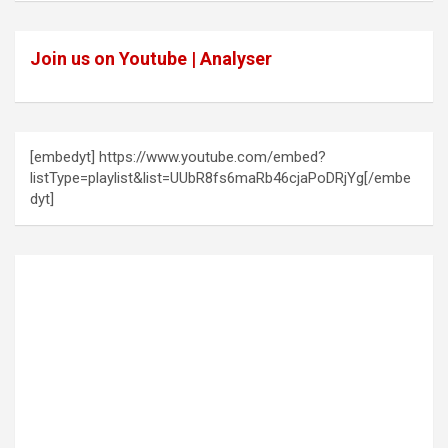
Join us on Youtube | Analyser
[embedyt] https://www.youtube.com/embed?
listType=playlist&list=UUbR8fs6maRb46cjaPoDRjYg[/embe
dyt]