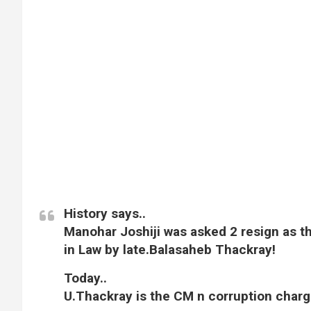
History says..
Manohar Joshiji was asked 2 resign as t
in Law by late.Balasaheb Thackray!
Today..
U.Thackray is the CM n corruption charges