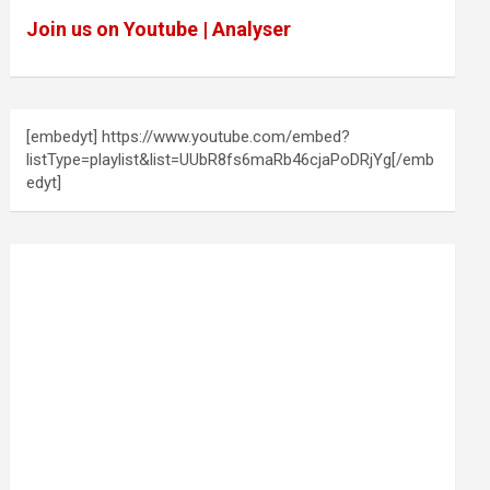
Join us on Youtube | Analyser
[embedyt] https://www.youtube.com/embed?
listType=playlist&list=UUbR8fs6maRb46cjaPoDRjYg[/emb
edyt]