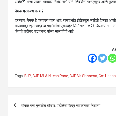
आहेत?” असा सवाल आमदार नितेश राणे यांनी शिवसेना पक्षप्रमुख आणि मुख्यमंत्
नेमक प्रकरण काय ?
दरम्यान, नेमकं हे प्रकरण काय आहे, यासंदर्भात ईडीकडून माहिती देण्यात आल
माध्यमातून श्री साईबाबा गृहनिर्मिती प्रायव्हेट लिमिडेटनं खरेदी केलेल्या ११ स
कंपनी श्रीधर पाटणकर यांच्या मालकीची आहे.
S
Tags:
BJP
,
BJP MLA Nitesh Rane
,
BJP Vs Shivsena
,
Cm Uddha
Post
मोफत गॅस नुसतीच घोषणा; पटोलेंचा केंद्र सरकारवर निशाणा
navigation