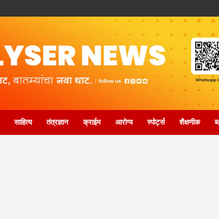
साहित्य
तंत्रज्ञान
क्राईम
आरोग्य
स्पोर्ट्स
शैक्षणीक
ब