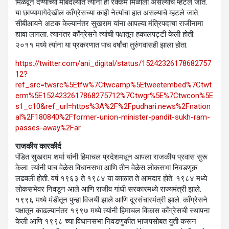
मिळवून देण्याच्या मोबदल्यात त्यांना ही रक्कम मिळाली असल्याचे म्हटले जाते.
या छाप्यामागेदेखील काँग्रेसच्या काही नेत्यांचा हात असल्याचे म्हटले जाते.
सीबीआयने अटक केल्यानंतर सुखराम यांना आपल्या मंत्रिपदाचा राजीनामा
द्यावा लागला. त्यानंतर काँग्रेसने त्यांची पक्षातून हकालपट्टी केली होती.
२०११ मध्ये त्यांना या प्रकरणात पाच वर्षांचा तुरुंगवासही झाला होता.
https://twitter.com/ani_digital/status/15242326178682757
12?
ref_src=twsrc%5Etfw%7Ctwcamp%5Etweetembed%7Ctwt
erm%5E1524232617868275712%7Ctwgr%5E%7Ctwcon%5E
s1_c10&ref_url=https%3A%2F%2Fpudhari.news%2Fnation
al%2F180840%2Fformer-union-minister-pandit-sukh-ram-
passes-away%2Far
राजकीय कारकीर्द
पंडित सुखराम शर्मा यांनी हिमाचल प्रदेशमधून आपला राजकीय प्रवास सुरू
केला. त्यांनी पाच वेळेस विधानसभा आणि तीन वेळेस लोकसभा निवडणूक
लढवली होती. वर्ष १९६३ ते १९८४ या काळात ते आमदार होते. १९८४ मध्ये
लोकसभेवर निवडून आले आणि राजीव गांधी सरकारमध्ये राज्यमंत्री झाले.
१९९६ मध्ये मंडीतून पुन्हा विजयी झाले आणि दूरसंचारमंत्री झाले. काँग्रेसने
पक्षातून काढल्यानंतर १९९७ मध्ये त्यांनी हिमाचल विकास काँग्रेसची स्थापना
केली आणि १९९८ च्या विधानसभा निवडणुकीत भाजपसोबत युती करून