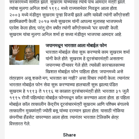
सरकारमध्ये सामील झाले. सुखराम यांच्यासह त्यांचे पाच आमदार मंत्री झाले.
त्यांचा मुलगा अनिल शर्मा १९९८ मध्ये राज्यसभेवर निवडून आला होता.
२००३ मध्ये मंडीतून सुखराम पुन्हा विजयी झाले आणि यावेळी त्यांनी काँग्रेसशी
हातमिळवणी केली. २०१७ मध्ये सुखराम यांनी आपल्या मुलासह भाजपमध्ये
प्रवेश केला होता; परंतु दोन वर्षांत त्यांनी काँग्रेसमध्ये ‘घर वापसी’ केली.
सुखराम यांचा मुलगा अनिल शर्मा हा सध्या मंडीतून भाजपचा आमदार आहे.
जपानमधून भारतात आला मोबाईल फोन
भारतात मोबाईल सेवा सुरू करण्याचे काम सुखराम शर्मा
यांनी केले होते. सुखराम हे दूरसंचारमंत्री असताना
जपानच्या दौऱ्यावर गेले होते. त्यावेळी कारचालकाच्या
खिशात मोबाईल फोन पाहिला होता. जपानमध्ये असे
तंत्रज्ञान असू शकते मग, भारतात का नाही? असा विचार त्यांनी केला. त्यानंतर
भारतात मोबाईल फोन सेवा सुरू करण्याच्या हालचाली सुरू झाल्या.पंडित
सुखराम हे १९९३ ते १९९६ या काळात दूरसंचारमंत्री होते. भारतात ३१ जुलै
१९९५ रोजी पहिल्यांदा मोबाईल फोनमधून कॉल करण्यात आला होता. हा पहिला
मोबाईल कॉल तत्कालीन केंद्रीय दूरसंचारमंत्री सुखराम आणि पश्चिम बंगालचे
तत्कालीन मुख्यमंत्री ज्योती बसू यांच्या दरम्यान झाला होता. यासाठी नोकिया
कंपनीचा हँडसेट वापरण्यात आला होता. त्यानंतर भारतात टेलिकॉम क्षेत्र
विस्तारत गेले.
Share