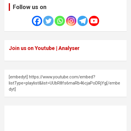
Follow us on
Join us on Youtube | Analyser
[embedyt] https://www.youtube.com/embed?
listType=playlist&list=UUbR8fs6maRb46cjaPoDRjYg[/embe
dyt]