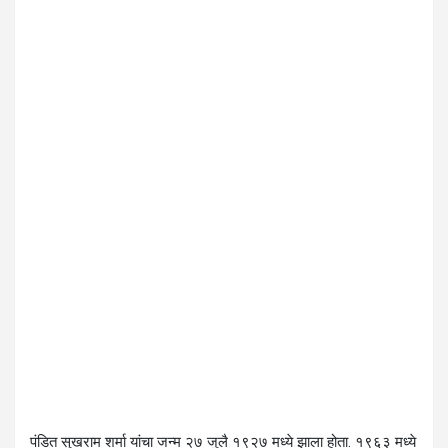
पंडित सुखराम शर्मा यांचा जन्म २७ जुलै १९२७ मध्ये झाला होता. १९६३ मध्ये