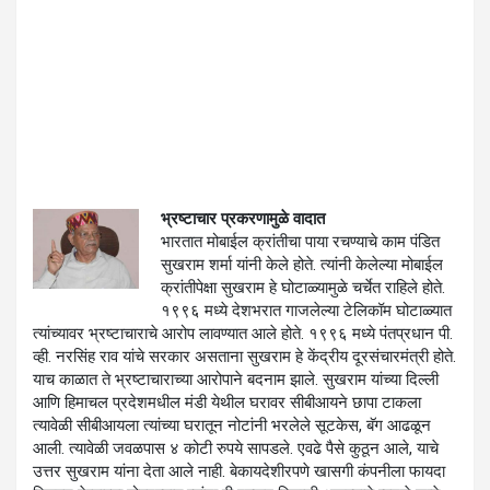
भ्रष्टाचार प्रकरणामुळे वादात
भारतात मोबाईल क्रांतीचा पाया रचण्याचे काम पंडित
सुखराम शर्मा यांनी केले होते. त्यांनी केलेल्या मोबाईल
क्रांतीपेक्षा सुखराम हे घोटाळ्यामुळे चर्चेत राहिले होते.
१९९६ मध्‍ये देशभरात गाजलेल्‍या टेलिकॉम घोटाळ्यात
त्‍यांच्‍यावर भ्रष्टाचाराचे आरोप लावण्‍यात आले होते. १९९६ मध्ये पंतप्रधान पी.
व्ही. नरसिंह राव यांचे सरकार असताना सुखराम हे केंद्रीय दूरसंचारमंत्री होते.
याच काळात ते भ्रष्टाचाराच्या आरोपाने बदनाम झाले. सुखराम यांच्या दिल्ली
आणि हिमाचल प्रदेशमधील मंडी येथील घरावर सीबीआयने छापा टाकला
त्यावेळी सीबीआयला त्यांच्या घरातून नोटांनी भरलेले सूटकेस, बॅग आढळून
आली. त्यावेळी जवळपास ४ कोटी रुपये सापडले. एवढे पैसे कुठून आले, याचे
उत्तर सुखराम यांना देता आले नाही. बेकायदेशीरपणे खासगी कंपनीला फायदा