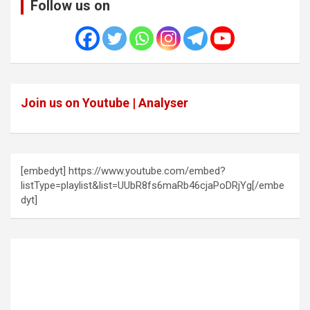
Follow us on
Join us on Youtube | Analyser
[embedyt] https://www.youtube.com/embed?
listType=playlist&list=UUbR8fs6maRb46cjaPoDRjYg[/embe
dyt]