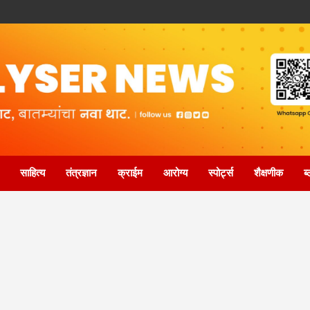
साहित्य
तंत्रज्ञान
क्राईम
आरोग्य
स्पोर्ट्स
शैक्षणीक
ब