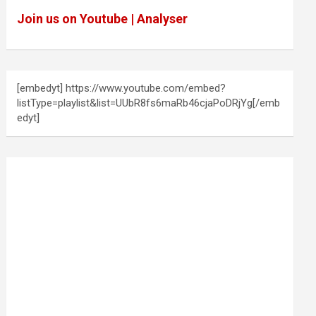
Join us on Youtube | Analyser
[embedyt] https://www.youtube.com/embed?
listType=playlist&list=UUbR8fs6maRb46cjaPoDRjYg[/emb
edyt]