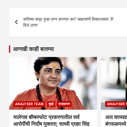
Post
करिश्मा कपूर पुन्हा लग्न करणार का? चाहत्यांनी विचारल्यावर ‘हे’
navigation
दिलं उत्तर
आणखी काही बातम्या
ANALYSER TEAM
मुंबई
राजकारण
ANALYSER 
मालेगाव बॉम्बस्फोट प्रकरणातील सर्व
अल कायद्या
आरोपींची निर्दोष मुक्तता; साध्वी प्रज्ञा सिंह
बंगरूळमध्य