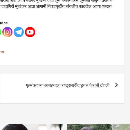
ा आहे. त्याच बरोबर मुंबईचा दादा तुम्ही आहात असं तुम्हाला बोलून दोखवाव
ंची दादागिरी मुंबईकर आता आगामी निवडणूकीत चांगलीच काढतील अश्या शब्दात
hare
na
गृहमंत्र्याच्या आवाहनाला राष्ट्रावादीकडूनचं केराची टोपली