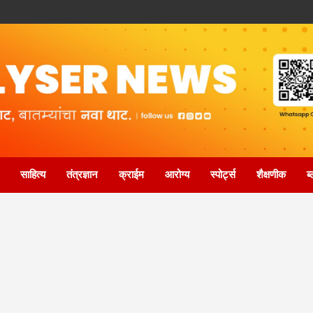
साहित्य
तंत्रज्ञान
क्राईम
आरोग्य
स्पोर्ट्स
शैक्षणीक
ब