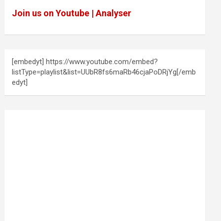
Join us on Youtube | Analyser
[embedyt] https://www.youtube.com/embed?
listType=playlist&list=UUbR8fs6maRb46cjaPoDRjYg[/emb
edyt]