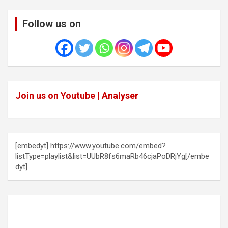
Follow us on
Join us on Youtube | Analyser
[embedyt] https://www.youtube.com/embed?
listType=playlist&list=UUbR8fs6maRb46cjaPoDRjYg[/embe
dyt]