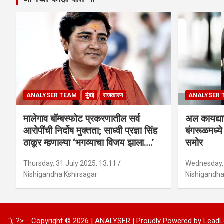
ANALYSER TEAM
मुंबई
राजकारण
ANALYSER 
मालेगाव बॉम्बस्फोट प्रकरणातील सर्व
अल कायद्या
आरोपींची निर्दोष मुक्तता; साध्वी प्रज्ञा सिंह
बंगरूळमध्य
ठाकूर म्हणाल्या ‘भगव्याचा विजय झाला….’
समोर
Thursday, 31 July 2025, 13:11
Wednesday, 
Nishigandha Kshirsagar
Nishigandha
'); ?>
Copyright © 2026 | ANALYSER | Proudly Powered by LeadL