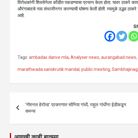
विरोधकांनी शिवसेनेला कोंडीत पकडण्याचा प्रयत्न केला होता. यावर ठाकरे काय
औरंगाबादचे नाव संभाजीनगर करण्याची घोषणा केली होती. त्यामुळे उद्धव ठाकरे
आहे.
S
Tags:
ambadas danve mla
,
Analyser news
,
aurangabad news
,
marathwada sanskrutik mandal
,
public meeting
,
Sambhajinag
Post
‘नॅशनल हेरॉल्ड’ प्रकरणात सोनिया गांधी, राहुल गांधींना ईडीकडून
navigation
समन्स
आणखी काही बातम्या