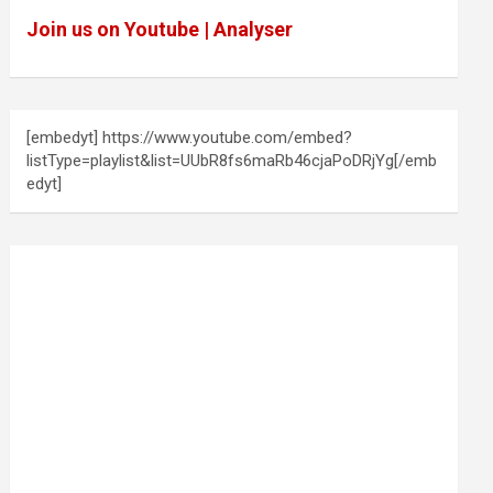
Join us on Youtube | Analyser
[embedyt] https://www.youtube.com/embed?
listType=playlist&list=UUbR8fs6maRb46cjaPoDRjYg[/emb
edyt]