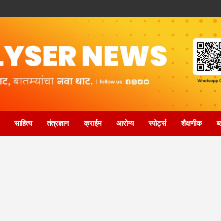
साहित्य
तंत्रज्ञान
क्राईम
आरोग्य
स्पोर्ट्स
शैक्षणीक
ब