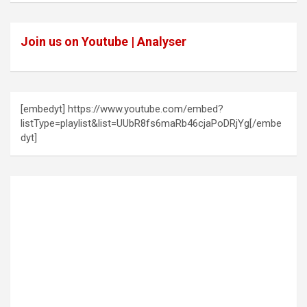
Join us on Youtube | Analyser
[embedyt] https://www.youtube.com/embed?
listType=playlist&list=UUbR8fs6maRb46cjaPoDRjYg[/embe
dyt]