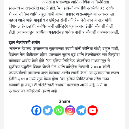
असताना फसवणूक आणि आर्थिक अनियमितता
झाल्याचे या तक्रारीत म्हटले होते. ‘यंग इंडिया’ कंपनीचे प्रत्येकी ३८ टक्के
शेअर्स सोनिया आणि राहुल गांधी यांच्या नावावर असल्यामुळे या प्रकरणाला
महत्त्व आले आहे. यापूर्वी १२ एप्रिल रोजी काँग्रेस नेते पवन बन्सल यांची
‘नॅशनल हेराल्ड’शी संबंधित मनी लॉन्ड्रिंग प्रकरणात ईडीने चौकशी केली
होती. त्याच्याकडून आर्थिक व्यवहारांसह अनेक बाबींवर चौकशी करण्यात आली.
इतर नेत्यांवरही आरोप
‘नॅशनल हेराल्ड’ प्रकरणात सुब्रमण्यम स्वामी यांनी सोनिया गांधी, राहुल गांधी,
दिवंगत नेते मोतीलाल व्होरा, पत्रकार सुमन दुबे आणि टेक्नोक्रॅट सॅम पित्रोदा
यांच्यावर आरोप केले होते. ‘यंग इंडिया लिमिटेड’ कंपनीच्या माध्यमातून ते
चुकीच्या पद्धतीने विकत घेतले गेले आणि काँग्रेस नेत्यांनी २,००० कोटी
रुपयांपर्यंतची मालमत्ता जप्त केल्याचा आरोप त्यांनी केला. या प्रकरणाचा तपास
ईडीने २०१४ मध्ये सुरू केला होता. ‘यंग इंडिया लिमिटेड’चा उद्देश नफा
कमावणे हा नसून ती चॅरीटीसाठी स्थापन करण्यात आली आहे, असे या
प्रकरणावर काँग्रेसचे म्हणणे आहे
Share