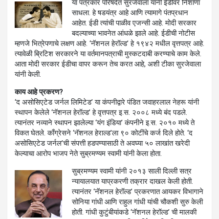
या पत्रकार परिषदेत सुरजेवाला यांनी ईडीवर निशाणा
साधला. हे षडयंत्र आहे आणि त्यामागे पंतप्रधान
आहेत. ईडी त्यांची पाळीव एजन्सी आहे. मोदी सरकार
बदल्याच्या भावनेत आंधळे झाले आहे. ईडीची नोटीस
म्हणजे भित्रेपणाचे लक्षण आहे. ‘नॅशनल हेरॉल्ड’ हे १९४२ मधील वृत्तपत्र आहे.
त्यावेळी ब्रिटिश सरकारने या वर्तमानपत्राची मुस्कटदाबी करण्याचे काम केले.
आता मोदी सरकार ईडीचा वापर करून तेच करत आहे, अशी टीका सुरजेवाला
यांनी केली.
काय आहे प्रकरण?
‘द असोसिएटेड जर्नल लिमिटेड’ या कंपनीद्वारे पंडित जवाहरलाल नेहरू यांनी
स्थापन केलेले ‘नॅशनल हेरॉल्ड’ हे वृत्तपत्र इ.स. २००८ मध्ये बंद पडले.
त्यानंतर नव्याने स्थापन झालेल्या ‘यंग इंडिया’ कंपनीने इ.स. २०१० मध्ये ते
विकत घेतले. काँग्रेसने ‘नॅशनल हेराल्ड’ला ९० कोटींचे कर्ज दिले होते. ‘द
असोसिएटेड जर्नल’ची संपत्ती हडपण्यासाठी ते अवघ्या ५० लाखांत खरेदी
केल्याचा आरोप भाजप नेते सुब्रमण्यम स्वामी यांनी केला होता.
सुब्रमण्यम स्वामी यांनी २०१३ साली दिल्ली सत्र
न्यायालयात याप्रकरणी तक्रार दाखल केली होती.
त्यानंतर ‘नॅशनल हेरॉल्ड’ प्रकरणात आयकर विभागाने
सोनिया गांधी आणि राहुल गांधी यांची चौकशी सुरु केली
होती. गांधी कुटुंबीयांकडे ‘नॅशनल हेरॉल्ड’ ची मालकी