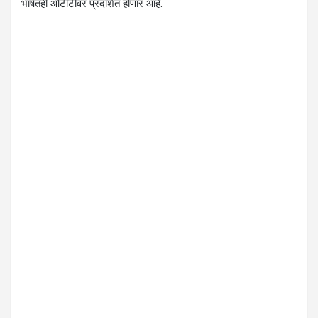
भाषेतही ओटीटीवर प्रदर्शित होणार आहे.