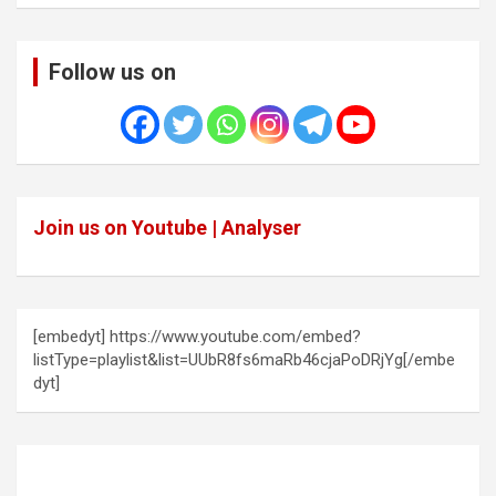
Follow us on
Join us on Youtube | Analyser
[embedyt] https://www.youtube.com/embed?
listType=playlist&list=UUbR8fs6maRb46cjaPoDRjYg[/embe
dyt]